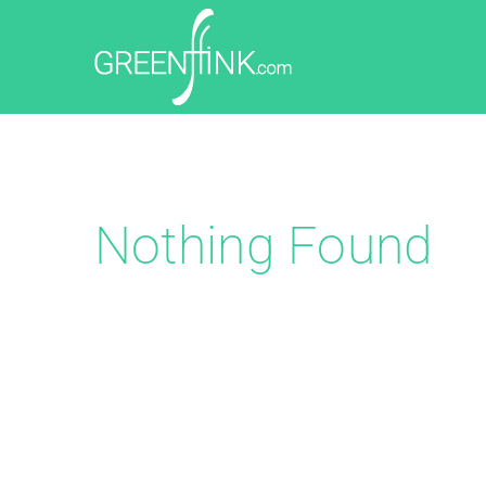
Skip
to
content
Nothing Found