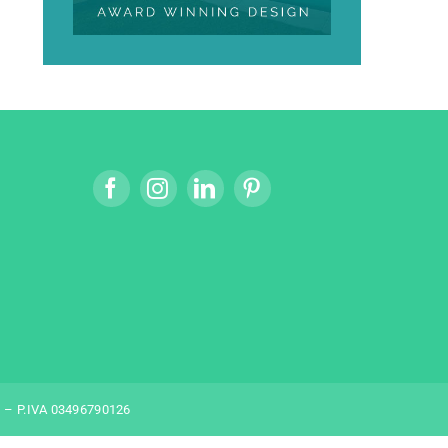
) – P.IVA 03496790126