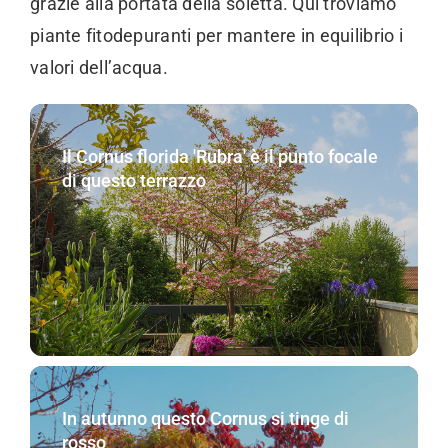
grazie alla portata della soletta. Qui troviamo
piante fitodepuranti per mantere in equilibrio i
valori dell’acqua.
Il Cornus florida 'Rubra' è il punto focale
di questo terrazzo
In autunno questo Cornus si tinge di
rosso