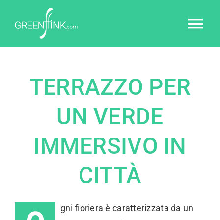
Skip
to
Tog
content
Nav
Home
TERRAZZO PER
Chi sono
UN VERDE
Servizi
IMMERSIVO IN
Portfolio
CITTÀ
Blog
gni fioriera è caratterizzata da un
Contatti