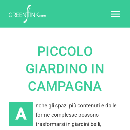
Skip
to
Tog
content
Nav
Home
PICCOLO
Chi sono
GIARDINO IN
Servizi
CAMPAGNA
Portfolio
nche gli spazi più contenuti e dalle
A
Blog
forme complesse possono
trasformarsi in giardini belli,
Contatti