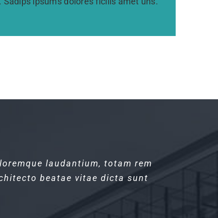
. Sadips ipsums dolores ficilis amet uns.
doloremque laudantium, totam rem
doloremque laudantium, totam rem
chitecto beatae vitae dicta sunt
chitecto beatae vitae dicta sunt