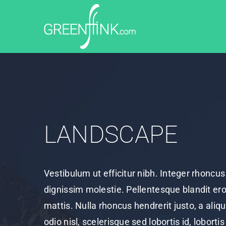
Skip
to
content
LANDSCAPE
Vestibulum ut efficitur nibh. Integer rhonc
dignissim molestie. Pellentesque blandit eros
mattis. Nulla rhoncus hendrerit justo, a ali
odio nisl, scelerisque sed lobortis id, loborti