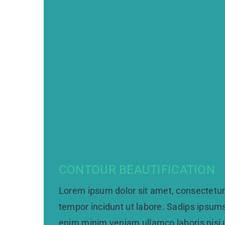
CONTOUR BEAUTIFICATION
Lorem ipsum dolor sit amet, consectetur 
tempor incidunt ut labore. Sadips ipsums 
enim minim veniam ullamco laboris nisi