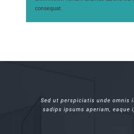
consequat.
Sed ut perspiciatis unde omnis 
Sed ut perspiciatis unde omnis 
sadips ipsums aperiam, eaque ip
sadips ipsums aperiam, eaque ip