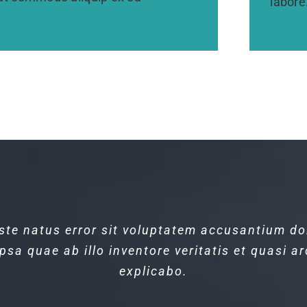
labore
iste natus error sit voluptatem accusantium 
iste natus error sit voluptatem accusantium 
sa quae ab illo inventore veritatis et quasi ar
sa quae ab illo inventore veritatis et quasi ar
explicabo.
explicabo.