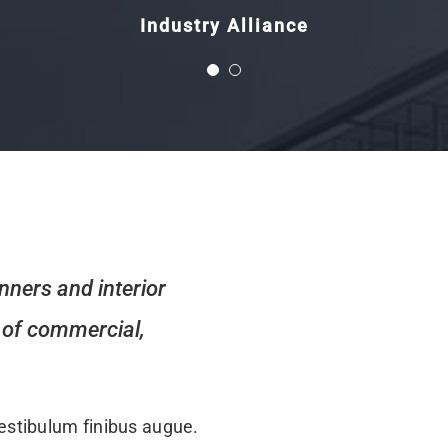
Xtra Technologies
Industry Alliance
anners and interior
e of commercial,
vestibulum finibus augue.