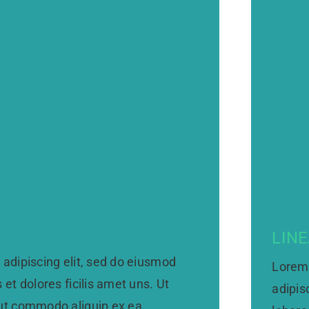
LIN
adipiscing elit, sed do eiusmod
Lorem 
et dolores ficilis amet uns. Ut
adipis
 ut commodo aliquip ex ea