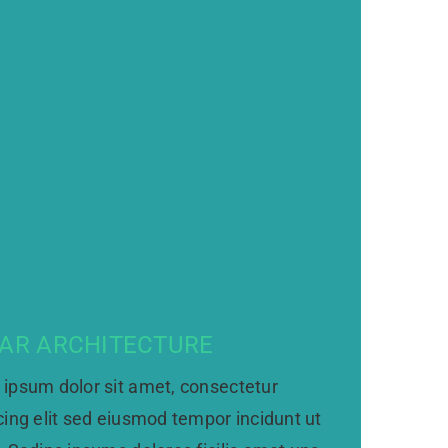
EAR ARCHITECTURE
ipsum dolor sit amet, consectetur
cing elit sed eiusmod tempor incidunt ut