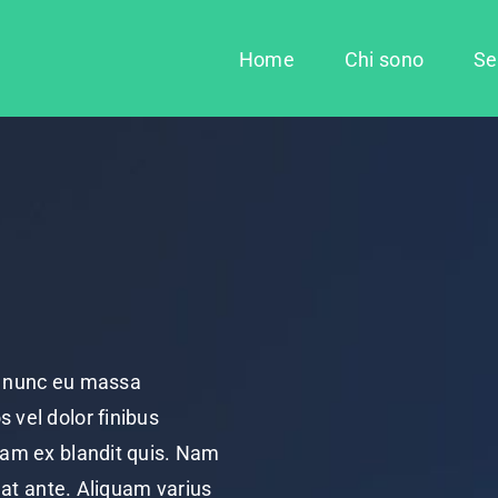
Home
Chi sono
Se
us nunc eu massa
 vel dolor finibus
quam ex blandit quis. Nam
s at ante. Aliquam varius